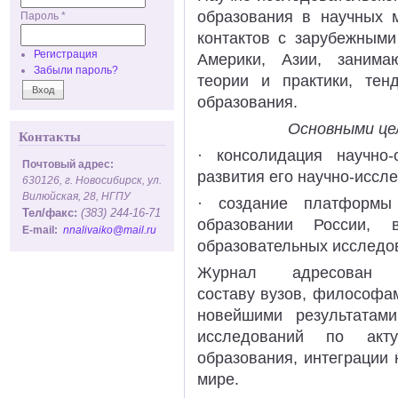
образования в научных 
Пароль
*
контактов с зарубежным
Регистрация
Америки, Азии, занима
Забыли пароль?
теории и практики, тен
образования.
Основными це
Контакты
· консолидация научно-
Почтовый адрес:
развития его научно-иссл
630126, г. Новосибирск, ул.
Вилюйская, 28, НГПУ
· создание платформы
Тел/факс:
(383) 244-16-71
образовании России, 
E-mail:
nnalivaiko@mail.ru
образовательных исследо
Журнал адресован про
составу вузов, философам
новейшими результатам
исследований по акт
образования, интеграции
мире.