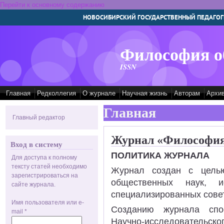
Перейти к основному содержанию
НОВОСИБИРСКИЙ ГОСУДАРСТВЕННЫЙ ПЕДАГОГ
Философия о
ISSN
Главная
Редколлегия
О журнале
Научная жизнь
Авторам
Архи
Главная
Главный редактор
Журнал «Философия
Вход в систему
ПОЛИТИКА ЖУРНАЛА
Для доступа к полному
тексту статей необходимо
Журнал создан с целью
зарегистрироваться на
общественных наук, ис
сайте журнала.
специализированных совет
Имя пользователя или e-
Созданию журнала спос
mail
*
Научно-исследовате