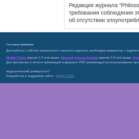
Редакция журнала "Рhiloso
требования соблюдения эт
об отсутствии злоупотре
Системные требования
Для работы с сайтом электронного научного журнала необходим компьютер с подключ
Mozilla Firefox
версии 1.5 или выше;
Microsoft Internet Explorer
версии 5.5 или выше;
Ope
Для просмотра и печати публикаций в формате PDF рекомендуется использование пр
педагогический университет"
Разработка и поддержка сайта -
ИОДО НГПУ