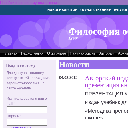
Перейти к основному содержанию
НОВОСИБИРСКИЙ ГОСУДАРСТВЕННЫЙ ПЕДАГОГ
Философия о
ISSN
Главная
Редколлегия
О журнале
Научная жизнь
Авторам
Архи
Новости
Вход в систему
Для доступа к полному
Авторский под
04.02.2015
тексту статей необходимо
зарегистрироваться на
презентация кн
сайте журнала.
ПРЕЗЕНТАЦИЯ 
Имя пользователя или e-
Издан учебник дл
mail
*
«Методика препо
Пароль
*
школе»