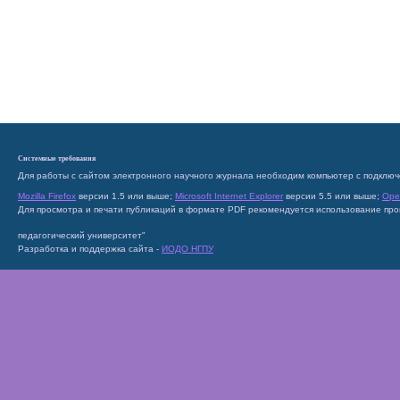
Системные требования
Для работы с сайтом электронного научного журнала необходим компьютер с подключ
Mozilla Firefox
версии 1.5 или выше;
Microsoft Internet Explorer
версии 5.5 или выше;
Ope
Для просмотра и печати публикаций в формате PDF рекомендуется использование пр
педагогический университет"
Разработка и поддержка сайта -
ИОДО НГПУ