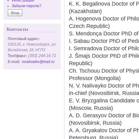
Регистрация
K. K. Begalinova Doctor of 
Забыли пароль?
(Kazakhstan)
A. Hogenova Doctor of Philo
Czech Republic)
Контакты
S. Mendonça Doctor PhD of P
Почтовый адрес:
I. Sabau Doctor PhD of Ped
630126, г. Новосибирск, ул.
I. Semradova Doctor of Phi
Вилюйская, 28, НГПУ
J. Šmajs Doctor PhD of Phi
Тел/факс:
(383) 244-16-71
E-mail:
nnalivaiko@mail.ru
Republic)
Ch. Tschouu Doctor of Phys
Professor (Mongolia)
N. V. Nalivayko Doctor of Ph
in-chief (Novosibirsk, Russia
E. V. Bryzgalina Candidate 
(Moscow, Russia)
A. D. Gerasyov Doctor of Bi
(Novosibirsk, Russia)
A. A. Gryakalov Doctor of Ph
Petersburg, Russia)