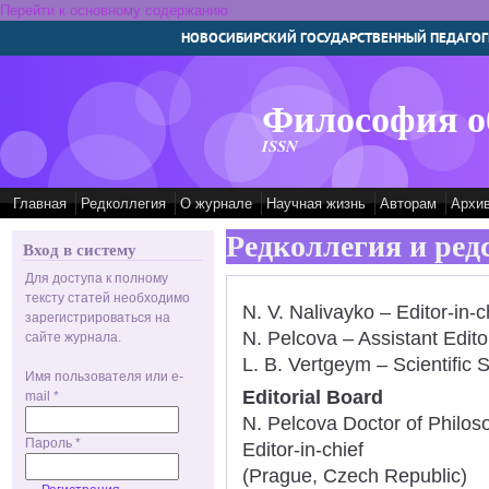
Перейти к основному содержанию
НОВОСИБИРСКИЙ ГОСУДАРСТВЕННЫЙ ПЕДАГОГ
Философия о
ISSN
Главная
Редколлегия
О журнале
Научная жизнь
Авторам
Архи
Редколлегия и ред
Вход в систему
Для доступа к полному
тексту статей необходимо
N. V. Nalivayko – Editor-in-c
зарегистрироваться на
N. Pelcova – Assistant Editor
сайте журнала.
L. B. Vertgeym – Scientific S
Имя пользователя или e-
Editorial Board
mail
*
N. Pelcova Doctor of Philoso
Пароль
*
Editor-in-chief
(Prague, Czech Republic)