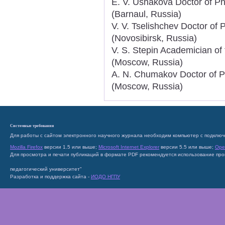
E. V. Ushakova Doctor of Ph
(Barnaul, Russia)
V. V. Tselishchev Doctor of 
(Novosibirsk, Russia)
V. S. Stepin Academician o
(Moscow, Russia)
A. N. Chumakov Doctor of Ph
(Moscow, Russia)
Системные требования
Для работы с сайтом электронного научного журнала необходим компьютер с подключ
Mozilla Firefox
версии 1.5 или выше;
Microsoft Internet Explorer
версии 5.5 или выше;
Ope
Для просмотра и печати публикаций в формате PDF рекомендуется использование пр
педагогический университет"
Разработка и поддержка сайта -
ИОДО НГПУ