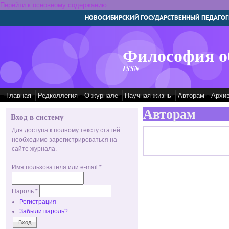
Перейти к основному содержанию
НОВОСИБИРСКИЙ ГОСУДАРСТВЕННЫЙ ПЕДАГОГ
Философия о
ISSN
Главная
Редколлегия
О журнале
Научная жизнь
Авторам
Архи
Авторам
Вход в систему
Для доступа к полному тексту статей
необходимо зарегистрироваться на
сайте журнала.
Имя пользователя или e-mail
*
Пароль
*
Регистрация
Забыли пароль?