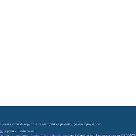
ением к сети Интернет, а также один из рекомендуемых браузеров:
ra
версии 7.0 или выше.
Авторское право © 2004-2
ограммного продукта
Adobe Acrobat Reader
версии 8.0 или выше.