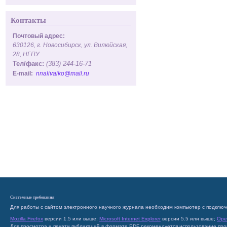
Контакты
Почтовый адрес:
630126, г. Новосибирск, ул. Вилюйская,
28, НГПУ
Тел/факс:
(383) 244-16-71
E-mail:
nnalivaiko@mail.ru
Системные требования
Для работы с сайтом электронного научного журнала необходим компьютер с подключ
Mozilla Firefox
версии 1.5 или выше;
Microsoft Internet Explorer
версии 5.5 или выше;
Ope
Для просмотра и печати публикаций в формате PDF рекомендуется использование пр