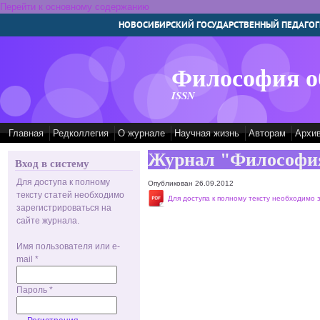
Перейти к основному содержанию
НОВОСИБИРСКИЙ ГОСУДАРСТВЕННЫЙ ПЕДАГОГ
Философия о
ISSN
Главная
Редколлегия
О журнале
Научная жизнь
Авторам
Архи
Журнал "Философия
Вход в систему
Для доступа к полному
Опубликован 26.09.2012
тексту статей необходимо
Для доступа к полному тексту необходимо 
зарегистрироваться на
сайте журнала.
Имя пользователя или e-
mail
*
Пароль
*