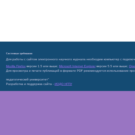
Системные требования
Для работы с сайтом электронного научного журнала необходим компьютер с подключ
Mozilla Firefox
версии 1.5 или выше;
Microsoft Internet Explorer
версии 5.5 или выше;
Ope
Для просмотра и печати публикаций в формате PDF рекомендуется использование пр
педагогический университет"
Разработка и поддержка сайта -
ИОДО НГПУ